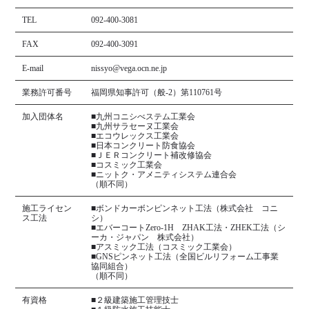
TEL
092-400-3081
FAX
092-400-3091
E-mail
nissyo@vega.ocn.ne.jp
業務許可番号
福岡県知事許可（般-2）第110761号
加入団体名
■九州コニシべステム工業会
■九州サラセーヌ工業会
■エコウレックス工業会
■日本コンクリート防食協会
■ＪＥＲコンクリート補改修協会
■コスミック工業会
■ニットク・アメニティシステム連合会
（順不同）
施工ライセン
■ボンドカーボンピンネット工法（株式会社 コニ
ス工法
シ）
■エバーコートZero-1H ZHAK工法・ZHEK工法（シ
ーカ・ジャパン 株式会社）
■アスミック工法（コスミック工業会）
■GNSピンネット工法（全国ビルリフォーム工事業
協同組合）
（順不同）
有資格
■２級建築施工管理技士