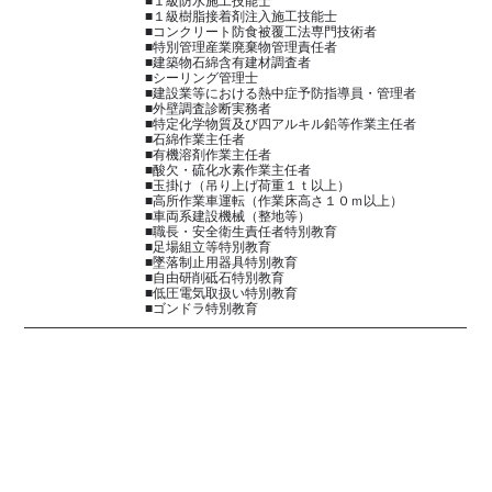
■１級防水施工技能士
■１級樹脂接着剤注入施工技能士
■コンクリート防食被覆工法専門技術者
■特別管理産業廃棄物管理責任者
■建築物石綿含有建材調査者
■シーリング管理士
■建設業等における熱中症予防指導員・管理者
■外壁調査診断実務者
■特定化学物質及び四アルキル鉛等作業主任者
■石綿作業主任者
■有機溶剤作業主任者
■酸欠・硫化水素作業主任者
■玉掛け（吊り上げ荷重１ｔ以上）
■高所作業車運転（作業床高さ１０ｍ以上）
■車両系建設機械（整地等）
■職長・安全衛生責任者特別教育
■足場組立等特別教育
■墜落制止用器具特別教育
■自由研削砥石特別教育
■低圧電気取扱い特別教育
■ゴンドラ特別教育