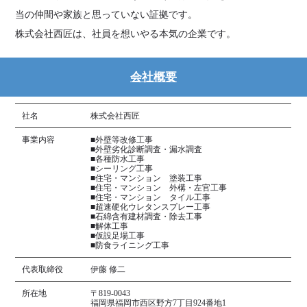
当の仲間や家族と思っていない証拠です。
株式会社西匠は、社員を想いやる本気の企業です。
会社概要
社名
株式会社西匠
事業内容
■外壁等改修工事
■外壁劣化診断調査・漏水調査
■各種防水工事
■シーリング工事
■住宅・マンション 塗装工事
■住宅・マンション 外構・左官工事
■住宅・マンション タイル工事
■超速硬化ウレタンスプレー工事
■石綿含有建材調査・除去工事
■解体工事
■仮設足場工事
■防食ライニング工事
代表取締役
伊藤 修二
所在地
〒819-0043
福岡県福岡市西区野方7丁目924番地1