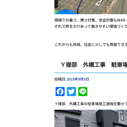
現場での暑さ、寒さ対策、安全対策も
Wel
ぞれで声をかけあって働きやすい環境づく
これからも地域、社会に少しでも貢献でき
Ｙ様邸 外構工事 駐車
投稿日
2023年9月5日
Facebook
Twitter
Line
Ｙ様邸 外構工事の駐車場施工過程を載せ