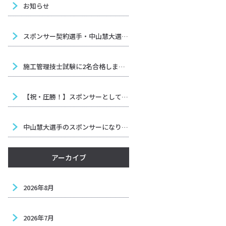
お知らせ
スポンサー契約選手・中山慧大選手（六島ジム）試合決定のお知らせ
施工管理技士試験に2名合格しました！
【祝・圧勝！】スポンサーとして応援中の中山慧大選手が、ボクシング界を揺るがす大金星！
中山慧大選手のスポンサーになりました！全力で応援します！
アーカイブ
2026年8月
2026年7月