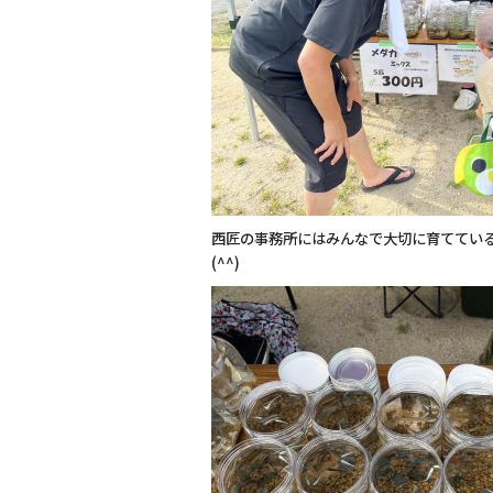
西匠の事務所にはみんなで大切に育ててい
(^
^)