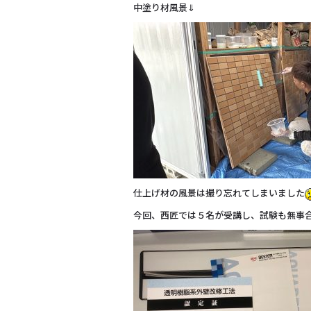
中塗り材風景⇓
仕上げ材の風景は撮り忘れてしまいました
今回、西匠では５名が受講し、試験も無事