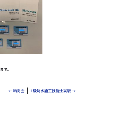
）まで。
←
納肉会
1級防水施工技能士試験
→