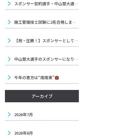
スポンサー契約選手・中山慧大選手（六島ジム）試合決定のお知らせ
施工管理技士試験に2名合格しました！
【祝・圧勝！】スポンサーとして応援中の中山慧大選手が、ボクシング界を揺るがす大金星！
中山慧大選手のスポンサーになりました！全力で応援します！
今年の恵方は“南南東”
アーカイブ
2026年7月
2026年6月