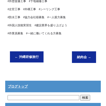
#外壁改修工事 #下地補修工事
#左官工事 #外構工事 #シーリング工事
#防水工事 #協力会社様募集 #一人親方募集
#外国人技能実習生 #建設業界を盛り上げよう
#作業員募集 #一緒に働いてくれる方募集
←
沖縄研修旅行
納肉会
→
ブログトップ