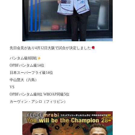
先日会見があり4月12日大阪で試合が決定しました
バンタム級8回戦
OPBFバンタム級14位
日本スーパーフライ級14位
中山慧大（六島）
VS
OPBFバンタム級8位 WBOAP同級5位
カーヴィン・アシロ（フィリピン）