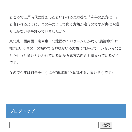
ところで江戸時代に始まったといわれる恵方巻で『今年の恵方は…』
と言われるように、その年によって向く方角が違うのですが実は４通
りしかない事を知っていましたか？
東北東・西南西・南南東・北北西の４パターンしかなく“歳徳神(年神
様)”というその年の福を司る神様がいる方角に向かって、いろいろなこ
とを行うと良いといわれている所から恵方の向きも決まっているそう
です。
なので今年は何事を行うにも“東北東”を意識すると良いそうです♪
ブログトップ