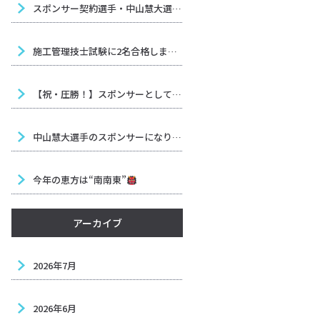
スポンサー契約選手・中山慧大選手（六島ジム）試合決定のお知らせ
施工管理技士試験に2名合格しました！
【祝・圧勝！】スポンサーとして応援中の中山慧大選手が、ボクシング界を揺るがす大金星！
中山慧大選手のスポンサーになりました！全力で応援します！
今年の恵方は“南南東”
アーカイブ
2026年7月
2026年6月