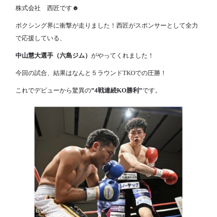
株式会社 西匠です☻
ボクシング界に衝撃が走りました！
西匠がスポンサーとして全力
で応援している、
中山慧大選手（六島ジム）
がやってくれました！
今回の試合、結果はなんと５ラウンドTKOでの圧勝！
これでデビューから驚異の
”4戦連続KO勝利”
です。